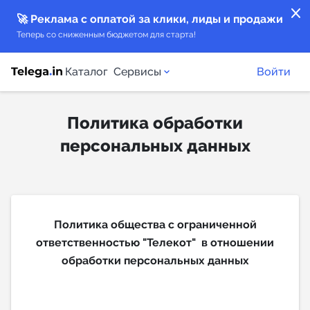
close
🚀 Реклама с оплатой за клики, лиды и продажи
Теперь со сниженным бюджетом для старта!
Каталог
Сервисы
Войти
Политика обработки
Каталог каналов
персональных данных
Каталог ботов
Горящие предложения
Политика общества с ограниченной
Индекс читаемости каналов в Telegram
ответственностью "Телекот" в отношении
New
обработки персональных данных
Аналитика MAX каналов
New