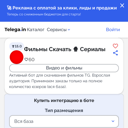
close
🚀 Реклама с оплатой за клики, лиды и продажи
Теперь со сниженным бюджетом для старта!
Каталог
Сервисы
Войти
15.0
Фильмы Скачать 🍿 Сериалы
Каталог каналов
60
Видео и фильмы
Каталог ботов
Активный бот для скачивания фильмов TG. Взрослая
аудитория. Принимаем заказы только на полное
Горящие предложения
количество юзеров (вся база).
Индекс читаемости каналов в Telegram
Купить интеграцию в боте
New
Тип размещения
Аналитика MAX каналов
keyboard_arrow_down
Вся база
New