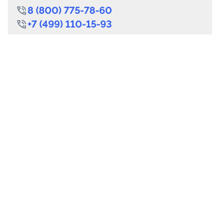
8 (800) 775-78-60
+7 (499) 110-15-93
Круглосуточно
info@telega.in
Для сотрудничества
marketing@telega.in
Для СМИ
pr@telega.in
Техподдержка
Telegram
MAX