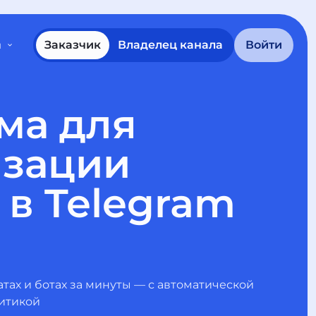
Заказчик
Владелец канала
Войти
ы
ма для
изации
в Telegram
атах и ботах за минуты — с автоматической
итикой