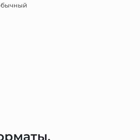
 обычный
орматы,