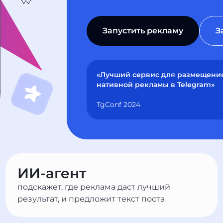
Запустить рекламу
З
«Лучший сервис для размещени
нативной рекламы в Telegram»
TgConf 2024
ИИ-агент
подскажет, где реклама даст лучший
результат, и предложит текст поста