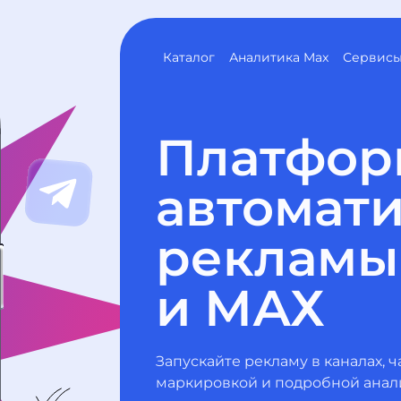
Каталог
Аналитика Max
Сервис
Платфор
автомат
рекламы 
и МАХ
Запускайте рекламу в каналах, ч
маркировкой и подробной анал