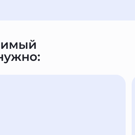
римый
 нужно: