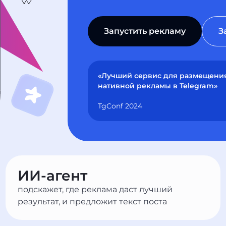
Запустить рекламу
З
«Лучший сервис для размещени
нативной рекламы в Telegram»
TgConf 2024
ИИ-агент
подскажет, где реклама даст лучший
результат, и предложит текст поста