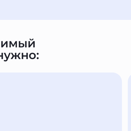
римый
 нужно: