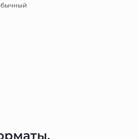
 обычный
орматы,