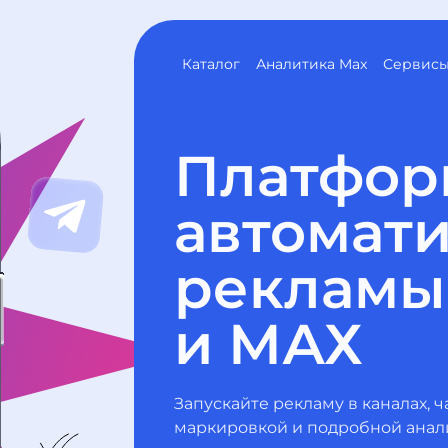
Каталог
Аналитика Max
Сервис
Платфор
автомат
рекламы 
и МАХ
Запускайте рекламу в каналах, ч
маркировкой и подробной анал