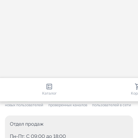
813 138
35 756
1 797
Каталог
Кор
+ 7 702
за месяц
+ 1 449
за месяц
ONLINE
новых пользователей
проверенных каналов
пользователей в сети
Отдел продаж
Пн-Пт: C 09:00 до 18:00