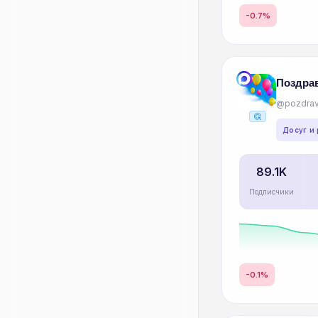
-0.7%
Поздра
@pozdrav
ads_click
Досуг и
89.1K
Подписчики
-0.1%