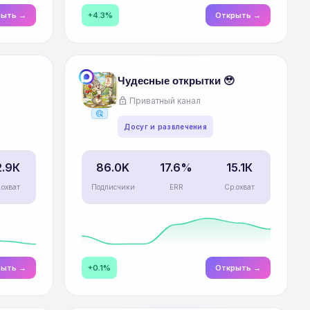
рыть →
+4.3%
Открыть →
Чудесные открытки 🥹
lock
Приватный канал
ads_click
Досуг и развлечения
2.9К
86.0K
17.6%
15.1К
.охват
Подписчики
ERR
Ср.охват
рыть →
+0.1%
Открыть →