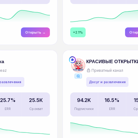
Открыть →
+2.1%
Отк
ка
КРАСИВЫЕ ОТКРЫТК
lock
deaz
Приватный канал
ads_click
 развлечения
Досуг и развлечения
25.7%
25.5К
94.2K
16.5%
1
ERR
Ср.охват
Подписчики
ERR
Ср