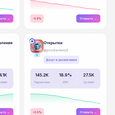
рыть →
-5.8%
Открыть →
вления
Открытки
@pozdravleniy5
ads_click
Досуг и развлечения
4.1К
145.2K
18.9%
27.5К
.охват
Подписчики
ERR
Ср.охват
рыть →
-0.5%
Открыть →