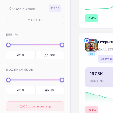
Скидки и акции
12203
+1.4%
expand_more
Ещё
(43)
ERR, %
Открыт
@club22
ads_click
Досуг и
ПОДПИСЧИКОВ
197.8K
Подписчики
restart_alt
Сбросить фильтр
-0.2%