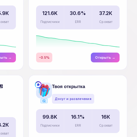
5.9К
121.6K
30.6%
37.2К
.охват
Подписчики
ERR
Ср.охват
рыть →
-0.5%
Открыть →
💌
Твоя открытка
Досуг и развлечения
ads_click
99.8K
16.1%
16К
8.2К
Подписчики
ERR
Ср.охват
.охват