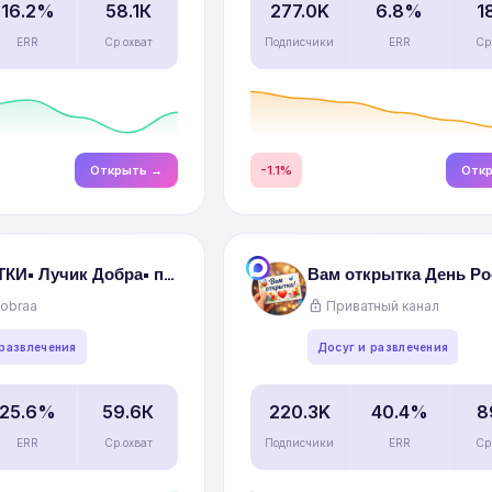
16.2%
58.1К
277.0K
6.8%
1
Telegram
ERR
Ср.охват
Подписчики
ERR
Ср
Открыть →
-1.1%
Отк
ОТКРЫТКИ• Лучик Добра• пожелание праздники душевные песни
Вам открытка День Ро
lock
dobraa
Приватный канал
 развлечения
Досуг и развлечения
25.6%
59.6К
220.3K
40.4%
8
ERR
Ср.охват
Подписчики
ERR
Ср