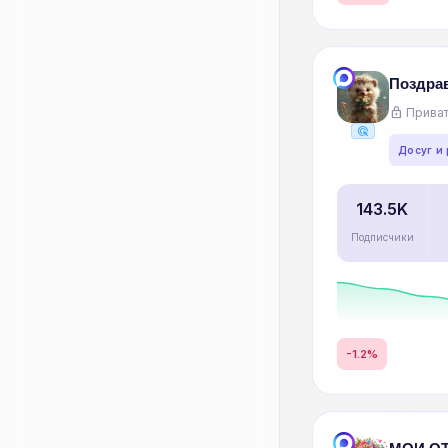
Поздрав
lock
Приват
ads_click
Досуг и
143.5K
Подписчики
-1.2%