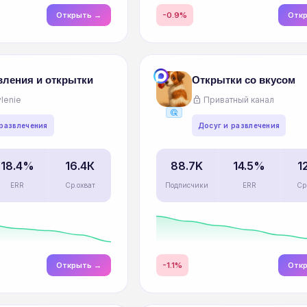
Открыть →
-0.9%
Отк
вления и открытки
Открытки со вкусом
lock
lenie
Приватный канал
ads_click
 развлечения
Досуг и развлечения
18.4%
16.4К
88.7K
14.5%
1
ERR
Ср.охват
Подписчики
ERR
Ср
Открыть →
-1.1%
Отк