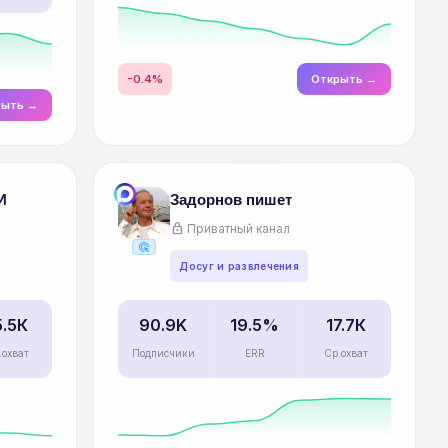
-0.4%
Открыть →
рыть →
И
Задорнов пишет
lock
Приватный канал
ads_click
Досуг и развлечения
5.5К
90.9K
19.5%
17.7К
.охват
Подписчики
ERR
Ср.охват