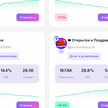
Открыть →
-0.5%
Отк
ки
❤️ Открытки и Поздра
3320845
@pozdravleniya_vk
ads_click
 развлечения
Досуг и развлечения
14.4%
28.5К
187.8K
28.8%
5
ERR
Ср.охват
Подписчики
ERR
Ср
Открыть →
+10.4%
Отк