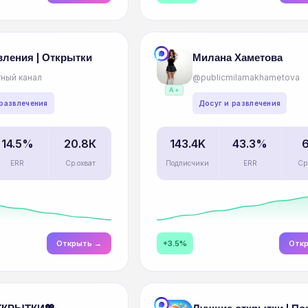
ления | Открытки
Милана Хаметова
ный канал
@publicmilamakhametova
A+
 развлечения
Досуг и развлечения
14.5%
20.8К
143.4K
43.3%
ERR
Ср.охват
Подписчики
ERR
Ср
Открыть →
+3.5%
Отк