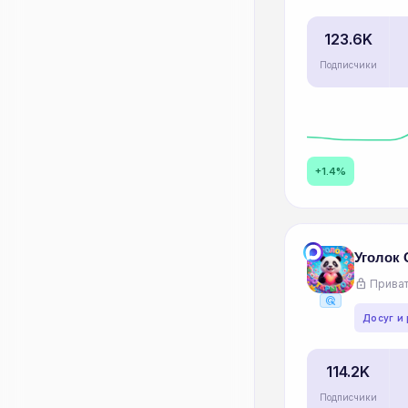
123.6K
Подписчики
+1.4%
Уголок
lock
Приват
ads_click
Досуг и
114.2K
Подписчики