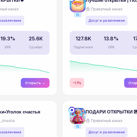
ТКРЫТКИ💖
lock
ный канал
Приватный канал
ads_click
 развлечения
Досуг и развлечения
19.3%
25.6К
127.8K
13.8%
1
ERR
Ср.охват
Подписчики
ERR
Ср
Открыть →
-1.1%
Отк
и•Уголок счастья
ПОДАРИ ОТКРЫТКИ 
lock
_shastia
Приватный канал
ads_click
 развлечения
Досуг и развлечения