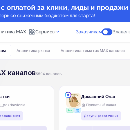
 с оплатой за клики, лиды и продажи
перь со сниженным бюджетом для старта!
литика MAX
Сервисы
Заказчикам
Владель
лам
Аналитика рынка
Аналитика тематик MAX каналов
налов
Каталог бото
AX каналов
5594 каналов
Индекс читае
едложения
Telegram
New
ытки
Домашний Очаг
lock
_i_pozdravlenia
Приватный канал
Индивидуаль
MAX каналов
ads_click
A+
 развлечения
Досуг и развлечения
сопровожде