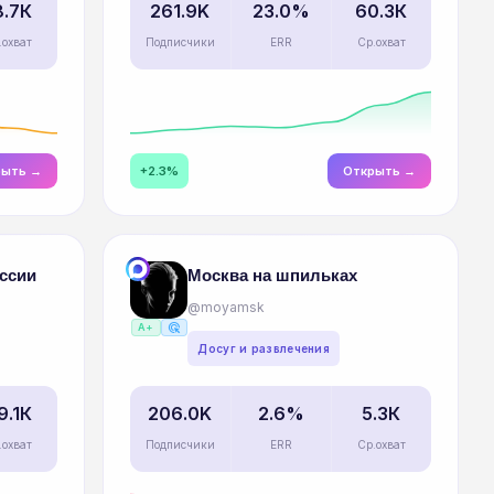
8.7К
261.9K
23.0%
60.3К
.охват
Подписчики
ERR
Ср.охват
рыть →
+2.3%
Открыть →
ссии
Москва на шпильках
@moyamsk
ads_click
A+
Досуг и развлечения
9.1К
206.0K
2.6%
5.3К
.охват
Подписчики
ERR
Ср.охват