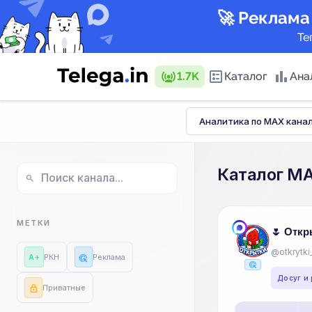
🚀 Реклама
Те
1.7K
Каталог
Ана
Аналитика по MAX кана
Каталог ка
Каталог M
search
Горящие пр
МЕТКИ
🌷 Откр
@otkrytki
РКН
Реклама
ads_click
A+
Аналитика 
ads_click
Досуг и
Приватные
New
lock