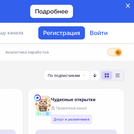
close
Подробнее
Регистрация
Войти
цу канала
Аналитика заработка
dark_mode
в
arrow_downward
мости каналов в
Чудесные открытки
lock
Приватный канал
ное
ads_click
A+
Досуг и развлечения
ние