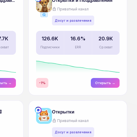
Лучшие открытки | Поздравления
Открытки и Поздравления
lock
Приватный канал
ads_click
Досуг и развлечения
7.7К
126.6K
16.6%
20.9К
.охват
Подписчики
ERR
Ср.охват
рыть →
-1%
Открыть →

Открытки
lock
Приватный канал
Досуг и развлечения