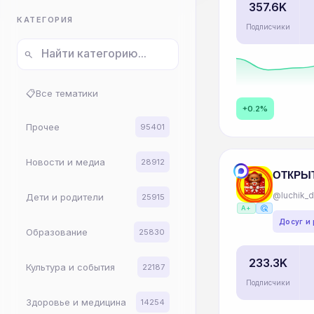
357.6K
Аналитика 
КАТЕГОРИЯ
Подписчики
search
📋
Все тематики
+0.2%
Прочее
95401
Новости и медиа
28912
@luchik_
Дети и родители
25915
ads_click
A+
Досуг и
Образование
25830
233.3K
Культура и события
22187
Подписчики
Здоровье и медицина
14254