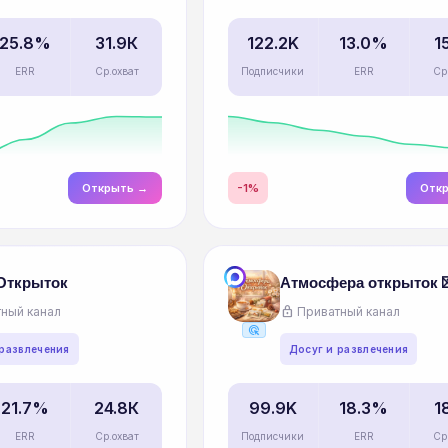
25.8%
31.9К
122.2K
13.0%
1
ERR
Ср.охват
Подписчики
ERR
Ср
Открыть →
-1%
Отк
 Открыток
Атмосфера открыток 
lock
ный канал
Приватный канал
ads_click
 развлечения
Досуг и развлечения
21.7%
24.8К
99.9K
18.3%
1
ERR
Ср.охват
Подписчики
ERR
Ср