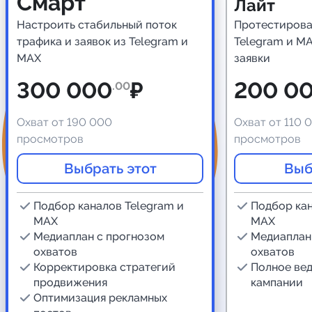
Смарт
Лайт
Настроить стабильный поток
Протестирова
Индивидуальное сопровождение
трафика и заявок из Telegram и
Telegram и MA
MAX
заявки
Аналитика Telegram
300 000
₽
200 0
.00
Охват от 190 000
Охват от 110 
просмотров
просмотров
Выбрать этот
Выб
Подбор каналов Telegram и
Подбор кан
MAX
MAX
Медиаплан с прогнозом
Медиаплан
охватов
охватов
Корректировка стратегий
Полное ве
продвижения
кампании
Оптимизация рекламных