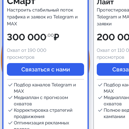
Смарт
Лайт
Настроить стабильный поток
Протестирова
трафика и заявок из Telegram и
Telegram и MA
MAX
заявки
300 000
₽
200 0
.00
Охват от 190 000
Охват от 110 
просмотров
просмотров
Связаться с нами
Связа
Подбор каналов Telegram и
Подбор кан
MAX
MAX
Медиаплан с прогнозом
Медиаплан
охватов
охватов
Корректировка стратегий
Полное ве
продвижения
кампании
Оптимизация рекламных