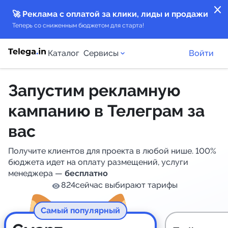
close
🚀 Реклама с оплатой за клики, лиды и продажи
Теперь со сниженным бюджетом для старта!
Каталог
Сервисы
Войти
Запустим рекламную
Каталог каналов
кампанию
в Телеграм за
Каталог ботов
вас
Горящие предложения
Получите клиентов для проекта в любой нише. 100%
бюджета идет на оплату размещений, услуги
Индекс читаемости каналов в Telegram
менеджера —
бесплатно
824
сейчас выбирают тарифы
New
Аналитика MAX каналов
New