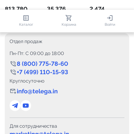
813 780
35 376
2 474
+ 7 458
за месяц
+ 1 360
за месяц
ONLINE
новых пользователей
проверенных каналов
пользователей в сети
Каталог
Корзина
Войти
Отдел продаж
Пн-Пт: C 09:00 до 18:00
8 (800) 775-78-60
+7 (499) 110-15-93
Круглосуточно
info@telega.in
Для сотрудничества