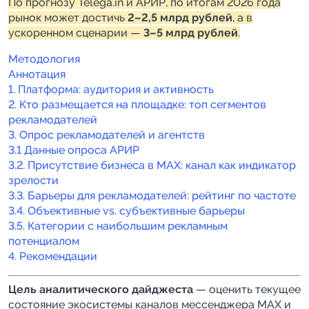
По прогнозу Telega.in и АРИР, по итогам 2026 года
рынок может достичь
2–2,5 млрд рублей
, а в
ускоренном сценарии —
3–5 млрд рублей
.
Методология
Аннотация
1. Платформа: аудитория и активность
2. Кто размещается на площадке: топ сегментов
рекламодателей
3. Опрос рекламодателей и агентств
3.1 Данные опроса АРИР
3.2. Присутствие бизнеса в MAX: канал как индикатор
зрелости
3.3. Барьеры для рекламодателей: рейтинг по частоте
3.4. Объективные vs. субъективные барьеры
3.5. Категории с наибольшим рекламным
потенциалом
4. Рекомендации
Цель аналитического дайджеста
— оценить текущее
состояние экосистемы каналов мессенджера MAX и