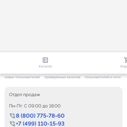
813 012
35 827
2 654
Каталог
Кор
+ 7 701
за месяц
+ 1 512
за месяц
ONLINE
новых пользователей
проверенных каналов
пользователей в сети
Отдел продаж
Пн-Пт: C 09:00 до 18:00
8 (800) 775-78-60
+7 (499) 110-15-93