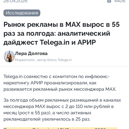
28.04.2026
4406
Индивидуальное сопровождение
Исследования
Рынок рекламы в MAX вырос в 55
Аналитика Telegram
раз за полгода: аналитический
дайджест Telega.in и АРИР
Лера Долгова
Маркетолог, автор блога Telega.in
Telega.in совместно с комитетом по инфлюенс-
маркетингу АРИР проанализировали, как
развивается рекламный рынок мессенджера MAX.
За полгода объем рекламных размещений в каналах
мессенджера MAX вырос с 2 до 110 млн рублей в
месяц (рост в 55 раз), а число активных
рекламодателей увеличилось в 25 раз.