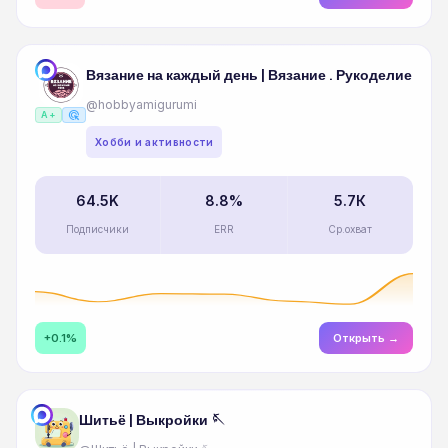
Вязание на каждый день | Вязание . Рукоделие
@hobbyamigurumi
ads_click
A+
Хобби и активности
64.5K
8.8%
5.7К
Подписчики
ERR
Ср.охват
+0.1%
Открыть →
Шитьё | Выкройки 🪡