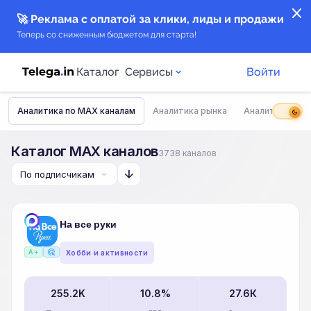
close
🚀 Реклама с оплатой за клики, лиды и продажи
Теперь со сниженным бюджетом для старта!
Каталог
Сервисы
Войти
Аналитика по MAX каналам
Аналитика рынка
Аналитика тем
dark_mode
Каталог каналов
Каталог MAX каналов
3738 каналов
Каталог ботов
arrow_downward
Горящие предложения
На все руки
Индекс читаемости каналов в Telegram
ads_click
A+
New
Хобби и активности
Аналитика MAX каналов
255.2K
10.8%
27.6К
New