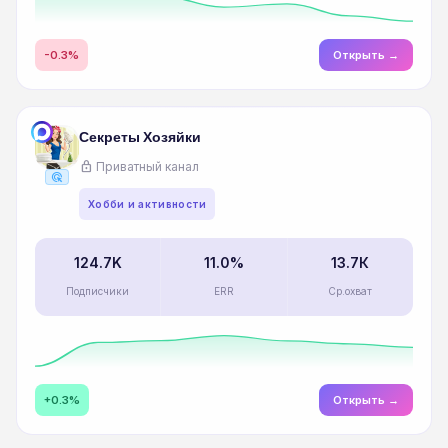
-0.3%
Открыть →
Секреты Хозяйки
lock
Приватный канал
ads_click
Хобби и активности
124.7K
11.0%
13.7К
Подписчики
ERR
Ср.охват
+0.3%
Открыть →