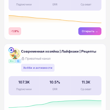
Подписчики
ERR
Ср.охват
-1.9%
Открыть →
Современная хозяйка | Лайфхаки | Рецепты
lock
Приватный канал
ads_click
A+
Хобби и активности
107.3K
10.5%
11.3К
Подписчики
ERR
Ср.охват