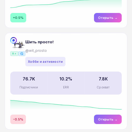
+0.5%
Открыть →
Шить просто!
@wit_prosto
ads_click
A+
Хобби и активности
76.7K
10.2%
7.8К
Подписчики
ERR
Ср.охват
-0.5%
Открыть →