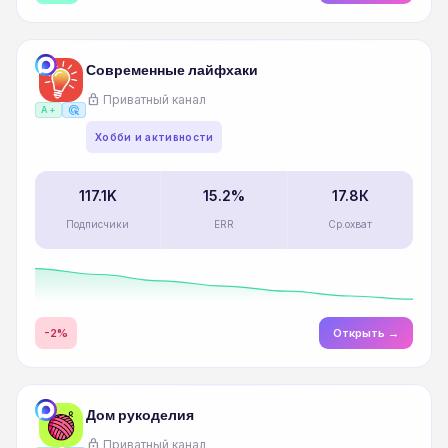
Современные лайфхаки
lock
Приватный канал
ads_click
A+
Хобби и активности
117.1K
15.2%
17.8К
Подписчики
ERR
Ср.охват
-2%
Открыть →
Дом рукоделия
lock
Приватный канал