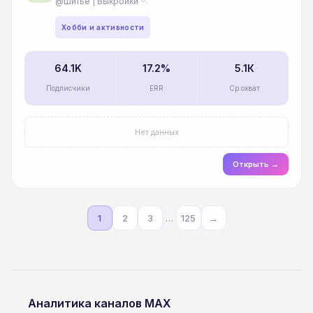
@Шитьё | Выкройки 🪡
Хобби и активности
64.1K
17.2%
5.1К
Подписчики
ERR
Ср.охват
Нет данных
Открыть →
…
1
2
3
125
→
Аналитика каналов MAX