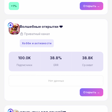
+1%
Открыть →
Волшебные открытки ❤️
lock
Приватный канал
Хобби и активности
100.0K
38.8%
38.8К
Подписчики
ERR
Ср.охват
Нет данных
Открыть →