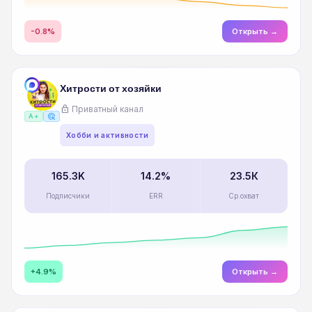
-0.8%
Открыть →
Хитрости от хозяйки
lock
Приватный канал
ads_click
A+
Хобби и активности
165.3K
14.2%
23.5К
Подписчики
ERR
Ср.охват
+4.9%
Открыть →