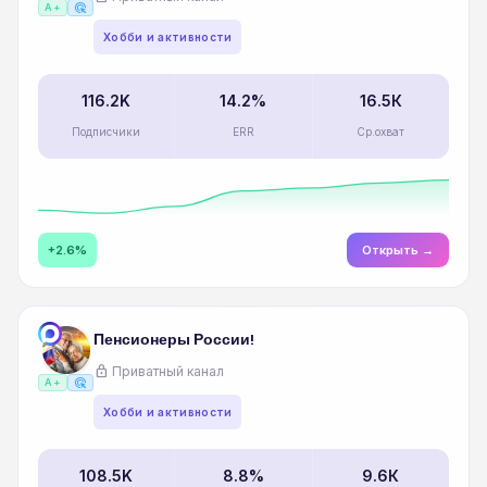
ads_click
A+
Хобби и активности
116.2K
14.2%
16.5К
Подписчики
ERR
Ср.охват
+2.6%
Открыть →
Пенсионеры России!
lock
Приватный канал
ads_click
A+
Хобби и активности
108.5K
8.8%
9.6К