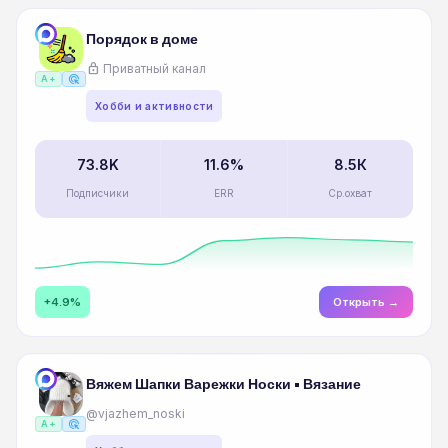
Порядок в доме
lock
Приватный канал
ads_click
A+
Хобби и активности
73.8K
11.6%
8.5К
Подписчики
ERR
Ср.охват
+4.9%
Открыть →
Вяжем Шапки Варежки Носки • Вязание
@vjazhem_noski
ads_click
A+