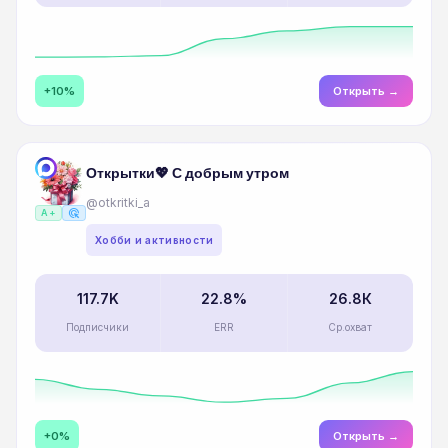
+10%
Открыть →
Открытки💖 С добрым утром
@otkritki_a
ads_click
A+
Хобби и активности
117.7K
22.8%
26.8К
Подписчики
ERR
Ср.охват
+0%
Открыть →