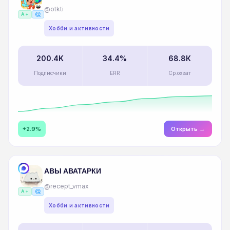
@otkti
ads_click
A+
Хобби и активности
200.4K
34.4%
68.8К
Подписчики
ERR
Ср.охват
+2.9%
Открыть →
АВЫ АВАТАРКИ
@recept_vmax
ads_click
A+
Хобби и активности