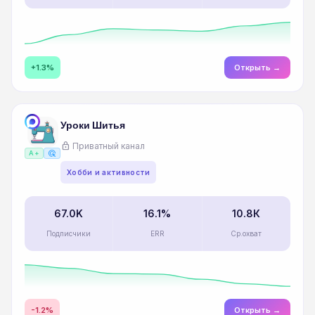
+1.3%
Открыть →
Уроки Шитья
lock
Приватный канал
ads_click
A+
Хобби и активности
67.0K
16.1%
10.8К
Подписчики
ERR
Ср.охват
-1.2%
Открыть →