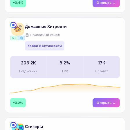
+0.4%
Открыть →
Домашние Хитрости
lock
Приватный канал
ads_click
A+
Хобби и активности
206.2K
8.2%
17К
Подписчики
ERR
Ср.охват
+0.2%
Открыть →
Стикеры