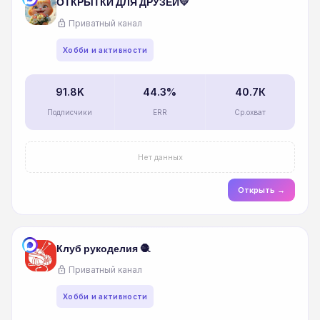
ОТКРЫТКИ ДЛЯ ДРУЗЕЙ💛
lock
Приватный канал
Хобби и активности
91.8K
44.3%
40.7К
Подписчики
ERR
Ср.охват
Нет данных
Открыть →
Клуб рукоделия 🧶
lock
Приватный канал
Хобби и активности