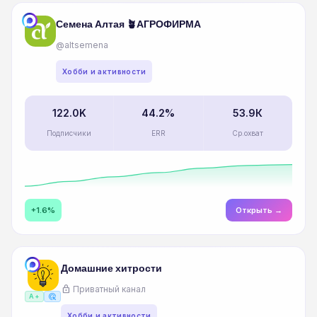
Семена Алтая 🪴АГРОФИРМА
@altsemena
Хобби и активности
122.0K
44.2%
53.9К
Подписчики
ERR
Ср.охват
+1.6%
Открыть →
Домашние хитрости
lock
Приватный канал
ads_click
A+
Хобби и активности