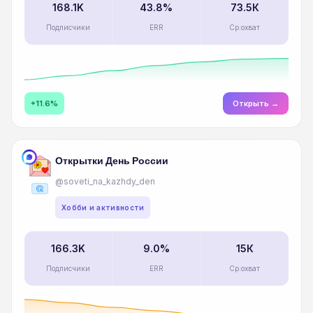
168.1K
43.8%
73.5К
Подписчики
ERR
Ср.охват
+11.6%
Открыть →
Открытки День России
@soveti_na_kazhdy_den
ads_click
Хобби и активности
166.3K
9.0%
15К
Подписчики
ERR
Ср.охват