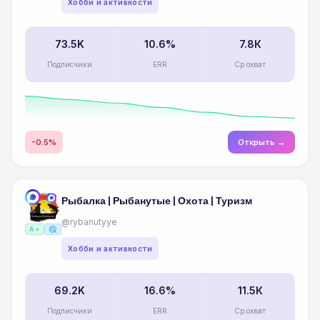
Хобби и активности
73.5K
10.6%
7.8К
Подписчики
ERR
Ср.охват
-0.5%
Открыть →
Рыбалка | Рыбанутые | Охота | Туризм
@rybanutyye
ads_click
A+
Хобби и активности
69.2K
16.6%
11.5К
Подписчики
ERR
Ср.охват