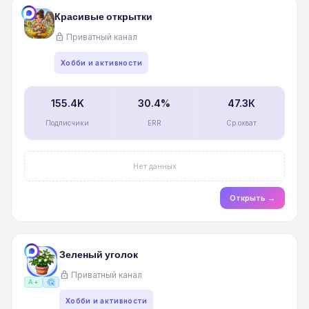
Красивые открытки
lock
Приватный канал
Хобби и активности
155.4K
30.4%
47.3К
Подписчики
ERR
Ср.охват
Нет данных
Открыть →
Зеленый уголок
lock
Приватный канал
ads_click
A+
Хобби и активности