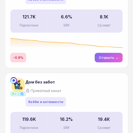
121.7K
6.6%
8.1К
Подписчики
ERR
Ср.охват
-0.8%
Открыть →
Дом без забот
lock
Приватный канал
ads_click
A+
Хобби и активности
119.6K
16.2%
19.4К
Подписчики
ERR
Ср.охват