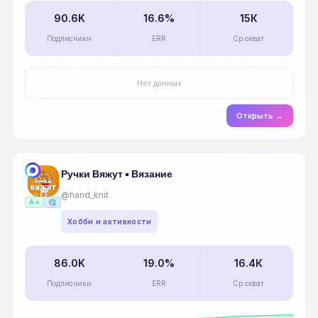
90.6K
16.6%
15К
Подписчики
ERR
Ср.охват
Нет данных
Открыть →
Ручки Вяжут • Вязание
@hand_knit
ads_click
A+
Хобби и активности
86.0K
19.0%
16.4К
Подписчики
ERR
Ср.охват