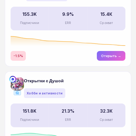
155.3K
9.9%
15.4К
Подписчики
ERR
Ср.охват
-1.5%
Открыть →
Открытки с Душой
ads_click
Хобби и активности
151.8K
21.3%
32.3К
Подписчики
ERR
Ср.охват