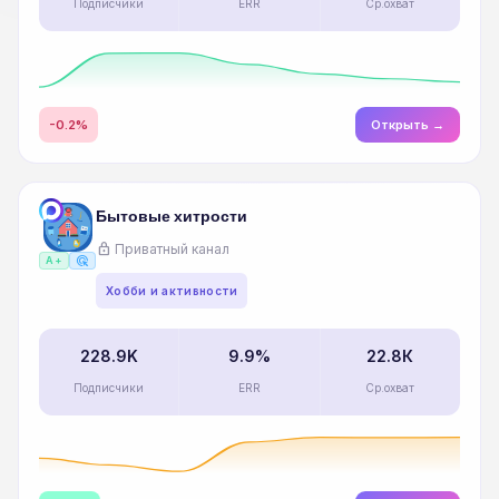
Подписчики
ERR
Ср.охват
Индивидуальное сопровождение
Аналитика Telegram
-0.2%
Открыть →
Бытовые хитрости
lock
Приватный канал
ads_click
A+
Хобби и активности
228.9K
9.9%
22.8К
Подписчики
ERR
Ср.охват