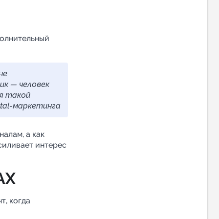
полнительный
не
ик — человек
я такой
ital-маркетинга
алам, а как
силивает интерес
AX
т, когда