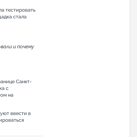
ла тестировать
щадка стала
.
вали и почему
анице Санкт-
ка с
ом на
уют ввести в
мироваться