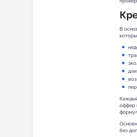
провер
Кре
В осно
которы
нед
тра
эко
дли
воз
пер
Каждый
оффер 
формул
Основн
без до