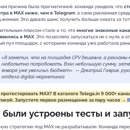
вная причина была прагматичной: команда увидела, что
ст
тра в MAX ниже, чем в Telegram
, а сама рекламная сре
уженная. Это давало шанс получить больше охвата за то
ительным плюсом стало и то, что
многие знакомые кана
явились в MAX
. Это позволяло запускаться не с нуля, а о
ый пул площадок, с которыми команда уже работала ран
«Я заметил, что на площадке CPV дешевле, а рекламы
любопытно попробовать. Взял небольшую сумму, зате
январе уже увеличил бюджет». — Дмитрий Гаврик, ру
отдела digital-маркетинга
 протестировать MAX? В каталоге Telega.in 9 000+ кана
тикой. Запустите первое размещение за пару часов →
В
 были устроены тесты и зап
ную стратегию под MAX не разрабатывали. Команда пере