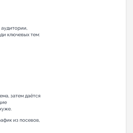
 аудитории,
ди ключевых тем:
ема, затем даётся
щие
хуже.
рафик из посевов,