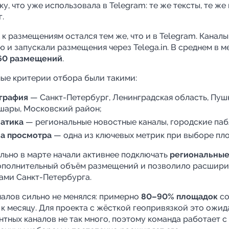
у, что уже использовала в Telegram: те же тексты, те же
.
 к размещениям остался тем же, что и в Telegram. Канал
ю и запускали размещения через Telega.in. В среднем в м
60 размещений
.
ые критерии отбора были такими:
ография
— Санкт-Петербург, Ленинградская область, Пуш
ары, Московский район;
атика
— региональные новостные каналы, городские паб
а просмотра
— одна из ключевых метрик при выборе пл
ельно в марте начали активнее подключать
региональные
ополнительный объём размещений и позволило расширит
ами Санкт-Петербурга.
налов сильно не менялся: примерно
80–90% площадок
со
 к месяцу. Для проекта с жёсткой геопривязкой это ожи
нтных каналов не так много, поэтому команда работает с