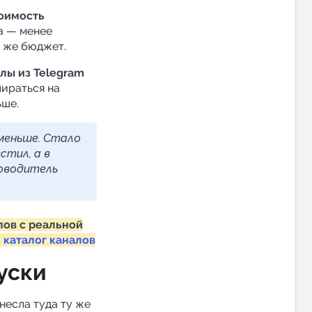
оимость
да — менее
т же бюджет.
лы из Telegram
пираться на
ьше.
 меньше. Стало
стил, а в
ководитель
лов с реальной
 каталог каналов
уски
несла туда ту же