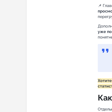
📌 Гла
просмо
перегр
Дополн
уже по
понятн
Хотите
статис
Как
Отдель