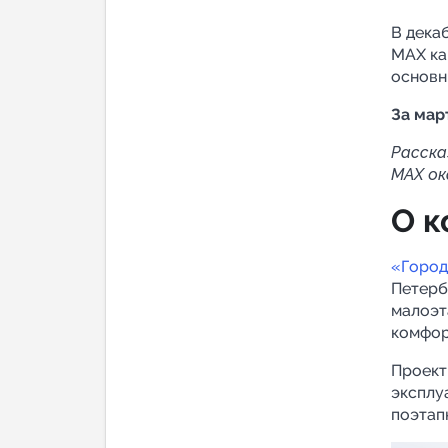
Аналитик
В дека
MAX ка
основн
За мар
Расска
MAX ок
О к
«Город
Петерб
малоэт
комфор
Проект
эксплу
поэтап