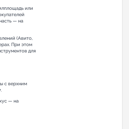
илплощадь или
окупателей
часть — на
влений (Авито,
ерах. При этом
нструментов для
ты с верхним
у
.
кус — на