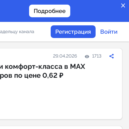
close
Подробнее
Регистрация
Войти
адельцу канала
отов
29.04.2026
1713
и комфорт-класса в MAX
ов по цене 0,62 ₽
таемости каналов в
альное
дение