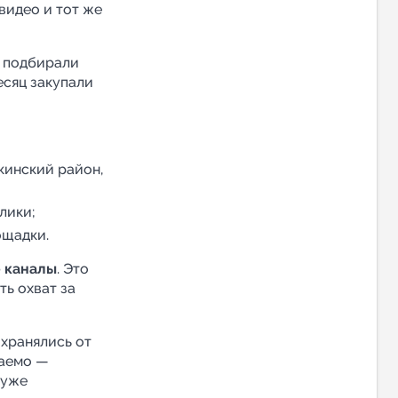
 видео и тот же
ы подбирали
есяц закупали
кинский район,
лики;
ощадки.
 каналы
. Это
ь охват за
хранялись от
даемо —
 уже