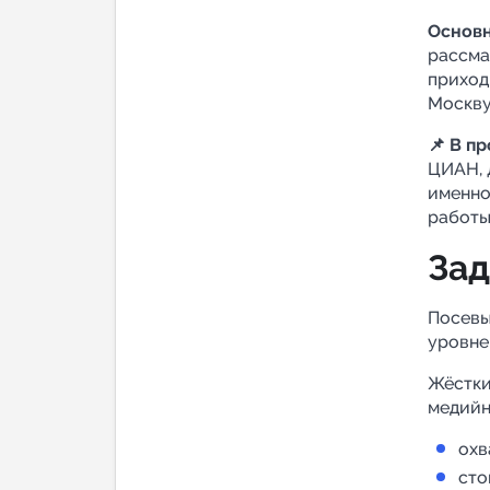
Основн
рассма
приход
Москву
📌 В п
ЦИАН, 
именно
работы
Зад
Посевы
уровне
Жёстки
медийн
охв
сто