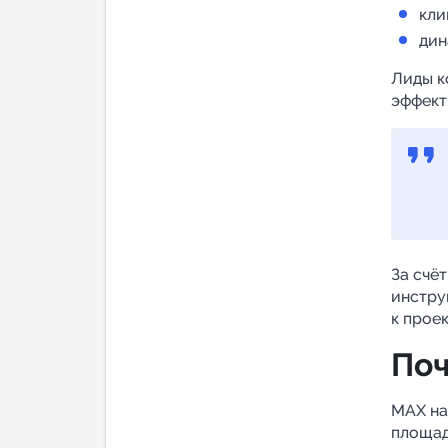
кли
дин
Лиды к
эффект,
За счё
инстру
к проек
Поч
MAX на
площад