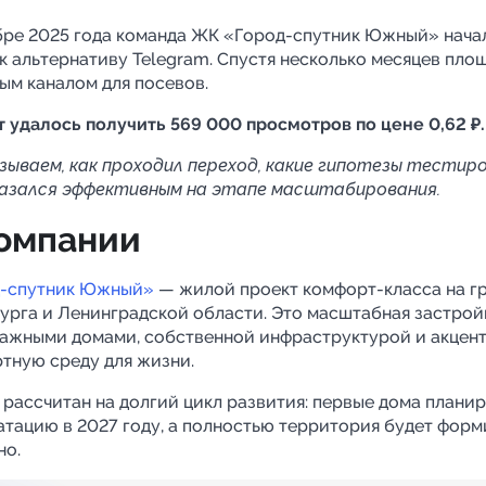
а Telegram
бре 2025 года команда ЖК «Город-спутник Южный» нача
к альтернативу Telegram. Спустя несколько месяцев пло
ым каналом для посевов.
т удалось получить 569 000 просмотров по цене 0,62 ₽
зываем, как проходил переход, какие гипотезы тестиро
азался эффективным на этапе масштабирования.
омпании
-спутник Южный»
— жилой проект комфорт-класса на гр
урга и Ленинградской области. Это масштабная застрой
ажными домами, собственной инфраструктурой и акцент
тную среду для жизни.
 рассчитан на долгий цикл развития: первые дома планир
атацию в 2027 году, а полностью территория будет фор
но.