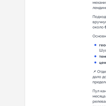
механик
лендинг
Подход
вручну
около
Основн
ге
Шуш
тем
цен
📌 Отд
дало д
предел
Пул ка
месяца
релева