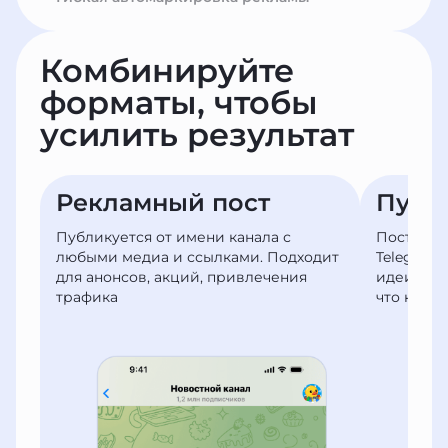
Комбинируйте
форматы,
чтобы
усилить результат
Рекламный пост
Публ
Публикуется от имени канала с
Пост в а
любыми медиа и ссылками. Подходит
Telegram
для анонсов, акций, привлечения
идеи, во
трафика
что клие