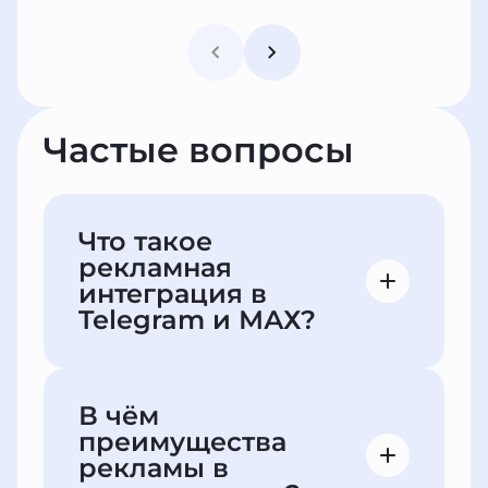
Частые вопросы
Что такое
рекламная
интеграция в
Telegram и МАХ?
Это размещение рекламного поста
в публичных и приватных каналах в
В чём
Telegram и MAX. Можно
преимущества
публиковать текст, фото, видео и
рекламы в
активные ссылки — на сайт,