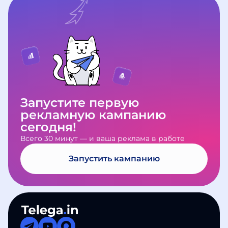
нарушениями, мы вернём деньги в
каналов и соберём статистику. По
обновления и полезные
полном объёме.
итогам вы получите подробный
материалы. Если возникнут
отчёт.
вопросы по работе сервиса,
напишите в
Telegram-бот
поддержки
— мы всегда на связи.
Запустите первую
рекламную кампанию
сегодня!
Всего 30 минут — и ваша реклама в работе
Запустить кампанию