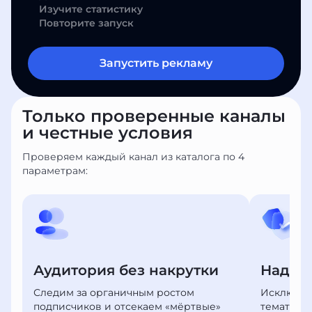
Изучите статистику
Повторите запуск
Запустить рекламу
Только проверенные каналы
и честные условия
Проверяем каждый канал из каталога по 4
параметрам:
Аудитория без накрутки
Надеж
Следим за органичным ростом
Исключае
подписчиков и отсекаем «мёртвые»
тематико