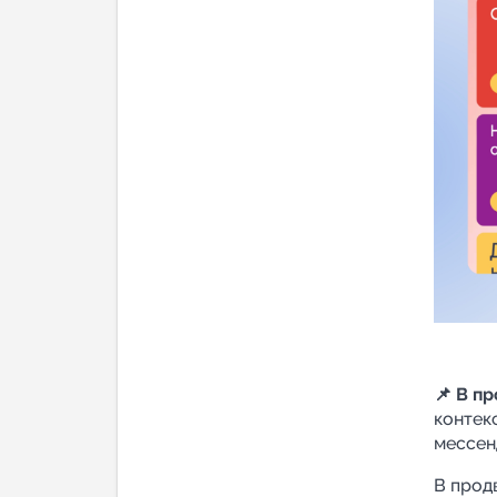
📌 В п
контек
мессен
В прод