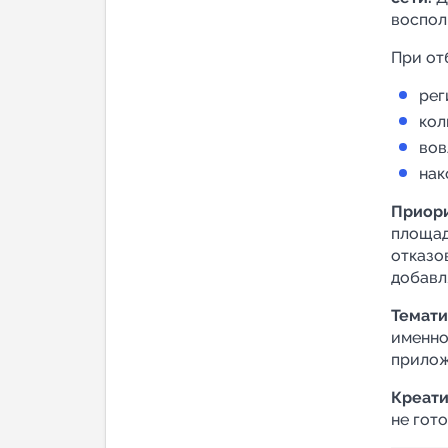
воспол
При от
рег
кол
вов
нак
Приори
площад
отказо
добавл
Темати
именно
прилож
Креат
не гот