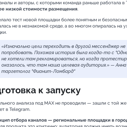
каналы и авторы, с которыми команда раньше работала в 
ее низкой стоимости размещения
.
елало тест новой площадки более понятным и безопасны
алась не в незнакомой среде, а во многом опиралась на 
ки.
«Изначально цели переходить в другой мессенджер не
попробовать. Похожая история была когда-то с "Одно
не хотели там рекламироваться, но когда протестир
оказалось, что там наша целевая аудитория.» — Анна
таргетолог "Фианит-Ломбард"
готовка к запуску
льного анализа под MАХ не проводили — зашли с той же 
ет в Telegram.
нцип отбора каналов — региональные площадки в горо
ля продукта это критично: аудитория должна иметь воз