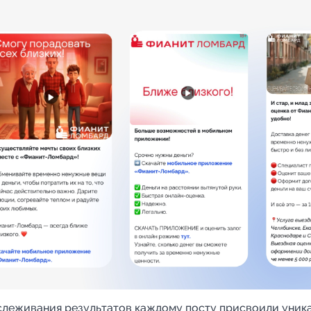
слеживания результатов каждому посту присвоили уник