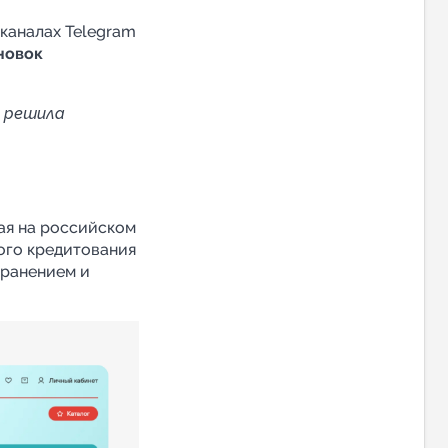
каналах Telegram
новок
а решила
ая на российском
ного кредитования
хранением и