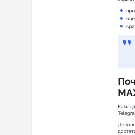
про
оце
сра
Поч
MА
Команд
Telegr
Дополн
достат