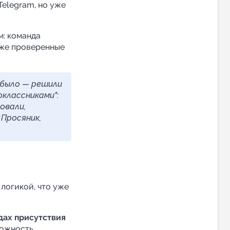
Telegram, но уже
м: команда
уже проверенные
 было — решили
классниками":
овали,
 Просяник,
логикой, что уже
дах присутствия
можность