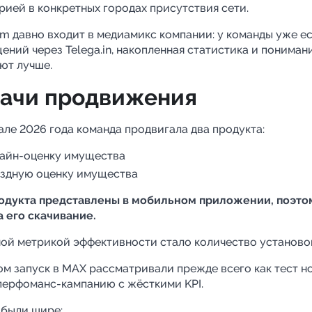
рией в конкретных городах присутствия сети.
am давно входит в медиамикс компании: у команды уже е
ений через Telega.in, накопленная статистика и понимани
ют лучше.
ачи продвижения
але 2026 года команда продвигала два продукта:
айн-оценку имущества
здную оценку имущества
одукта представлены в мобильном приложении, поэто
а его скачивание.
ой метрикой эффективности стало количество установо
ом запуск в MAX рассматривали прежде всего как тест н
 перфоманс-кампанию с жёсткими KPI.
 были шире: