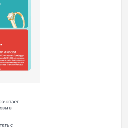
сочетает
евы в
тать с