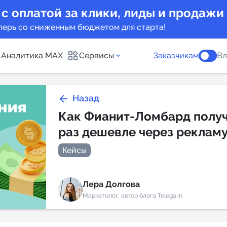
 с оплатой за клики, лиды и продажи
перь со сниженным бюджетом для старта!
Аналитика MAX
Сервисы
Заказчикам
Вл
каналов
Каталог б
Назад
Как Фианит-Ломбард получ
раз дешевле через реклам
Индекс чи
 предложения
Telegram
Кейсы
New
Лера Долгова
Индивиду
а MAX каналов
Маркетолог, автор блога Telega.in
сопровож