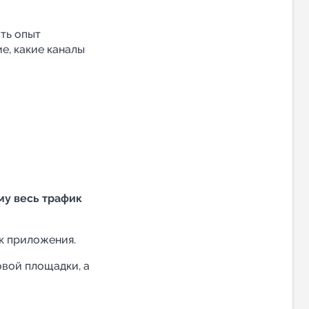
сть опыт
е, какие каналы
му весь трафик
к приложения.
овой площадки, а