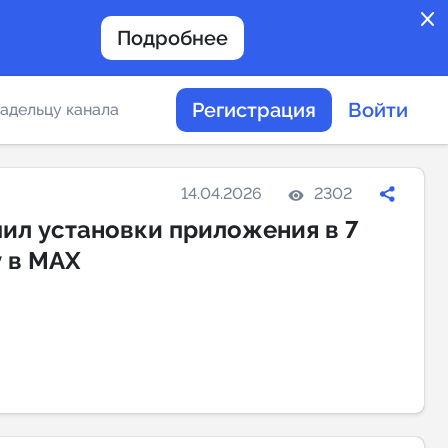
close
Подробнее
Регистрация
Войти
адельцу канала
отов
14.04.2026
2302
ил установки приложения в 7
у в MAX
таемости каналов в
альное
дение