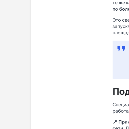
те же 
по
бол
Это сд
запуск
площад
Под
Специа
работа
📍 При
сети.
Д