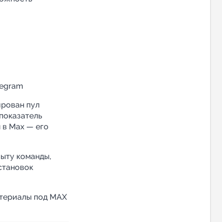
legram
рован пул
показатель
я в Max — его
ыту команды,
становок
атериалы под MАХ