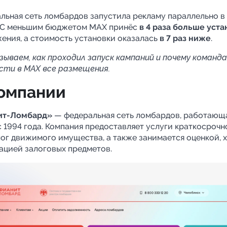
а Telegram
льная сеть ломбардов запустила рекламу параллельно в 
 С меньшим бюджетом MАХ принёс
в 4 раза больше уста
ения, а стоимость установки оказалась
в 7 раз ниже
.
зываем, как проходил запуск кампаний и почему команд
сти в МАХ все размещения.
омпании
ит-Ломбард»
— федеральная сеть ломбардов, работающ
с 1994 года. Компания предоставляет услуги краткосроч
лог движимого имущества, а также занимается оценкой, 
ацией залоговых предметов.