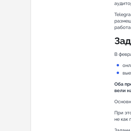
аудито
Telegr
размещ
работа
Зад
В февр
онл
вые
Оба пр
вели н
Основн
При эт
не как
Задачи