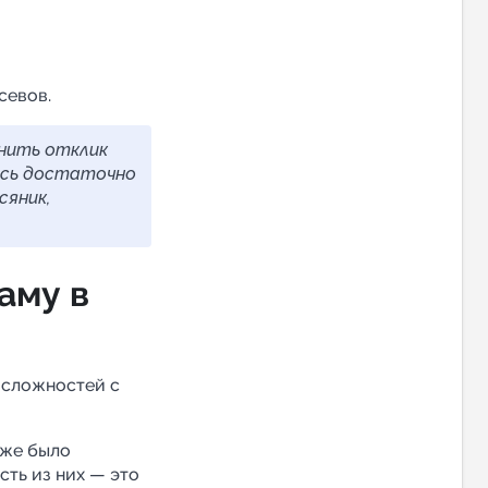
севов.
нить отклик
ось достаточно
сяник,
аму в
 сложностей с
уже было
сть из них — это