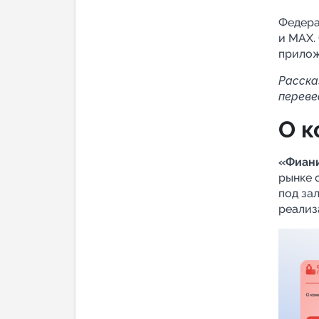
Аналитик
Федера
и MАХ.
прилож
Расска
переве
О к
«Фиан
рынке 
под за
реализ