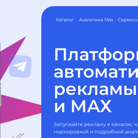
Каталог
Аналитика Max
Сервис
Платфор
автомат
рекламы 
и МАХ
Запускайте рекламу в каналах, ч
маркировкой и подробной анал