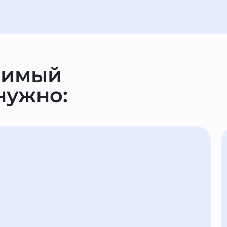
римый
 нужно: