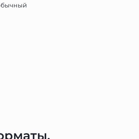
 обычный
орматы,