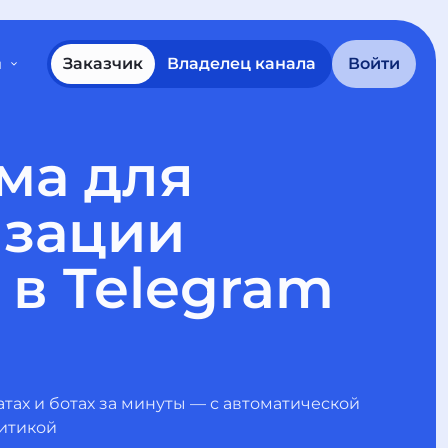
Заказчик
Владелец канала
Войти
ы
ма для
изации
в Telegram
атах и ботах за минуты — с автоматической
итикой