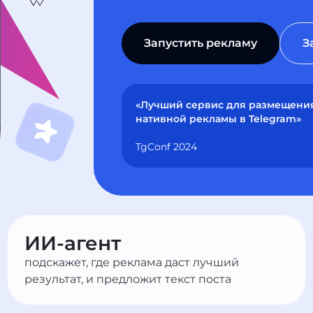
Запустить рекламу
З
«Лучший сервис для размещени
нативной рекламы в Telegram»
TgConf 2024
ИИ-агент
подскажет, где реклама даст лучший
результат, и предложит текст поста