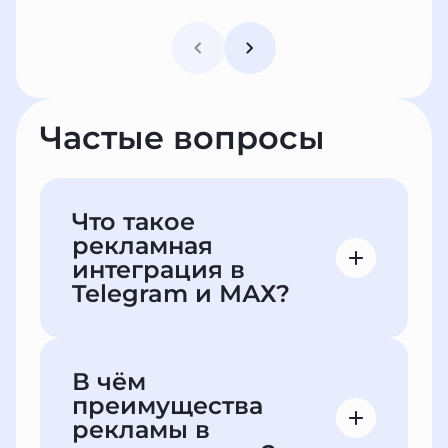
Частые вопросы
Что такое
рекламная
интеграция в
Telegram и МАХ?
Это размещение рекламного поста
в публичных и приватных каналах в
В чём
Telegram и MAX. Можно
преимущества
публиковать текст, фото, видео и
рекламы в
активные ссылки — на сайт,