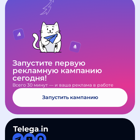
нарушениями, мы вернём деньги в
каналов и соберём статистику. По
обновления и полезные
полном объёме.
итогам вы получите подробный
материалы. Если возникнут
отчёт.
вопросы по работе сервиса,
напишите в
Telegram-бот
поддержки
— мы всегда на связи.
Запустите первую
рекламную кампанию
сегодня!
Всего 30 минут — и ваша реклама в работе
Запустить кампанию