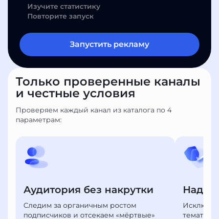
Изучите статистику
Повторите запуск
Запустить рекламу
Только проверенные каналы
и честные условия
Проверяем каждый канал из каталога по 4
параметрам:
Аудитория без накрутки
Надеж
Следим за органичным ростом
Исключае
подписчиков и отсекаем «мёртвые»
тематико