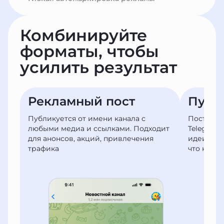
Комбинируйте
форматы,
чтобы
усилить результат
Рекламный пост
Публ
Публикуется от имени канала с
Пост в а
любыми медиа и ссылками. Подходит
Telegram
для анонсов, акций, привлечения
идеи, во
трафика
что клие